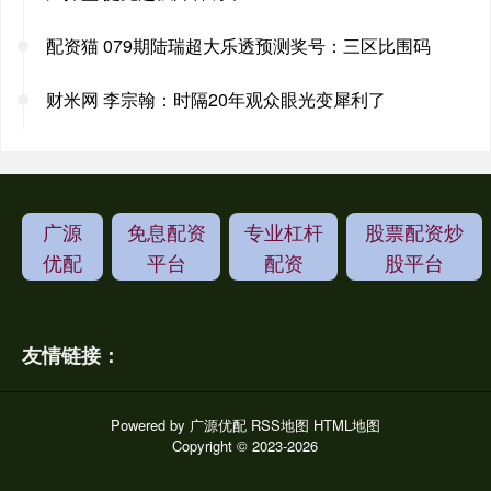
配资猫 079期陆瑞超大乐透预测奖号：三区比围码
财米网 李宗翰：时隔20年观众眼光变犀利了
广源
免息配资
专业杠杆
股票配资炒
优配
平台
配资
股平台
友情链接：
Powered by
广源优配
RSS地图
HTML地图
Copyright
© 2023-2026