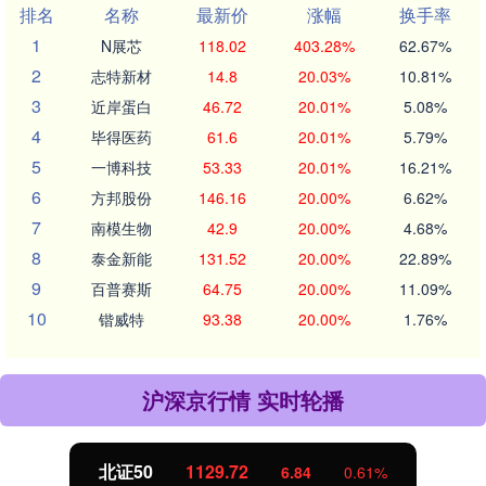
排名
名称
最新价
涨幅
换手率
1
N展芯
118.02
403.28%
62.67%
2
志特新材
14.8
20.03%
10.81%
3
近岸蛋白
46.72
20.01%
5.08%
4
毕得医药
61.6
20.01%
5.79%
5
一博科技
53.33
20.01%
16.21%
6
方邦股份
146.16
20.00%
6.62%
7
南模生物
42.9
20.00%
4.68%
8
泰金新能
131.52
20.00%
22.89%
9
百普赛斯
64.75
20.00%
11.09%
10
锴威特
93.38
20.00%
1.76%
沪深京行情 实时轮播
北证50
1129.72
6.84
0.61%