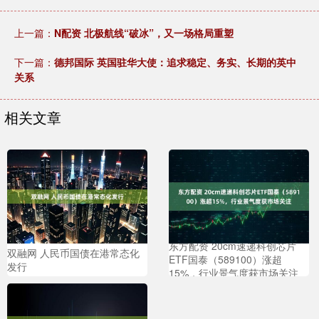
上一篇：
N配资 北极航线“破冰”，又一场格局重塑
下一篇：
德邦国际 英国驻华大使：追求稳定、务实、长期的英中
关系
相关文章
东方配资 20cm速递科创芯片
双融网 人民币国债在港常态化
ETF国泰（589100）涨超
发行
15%，行业景气度获市场关注