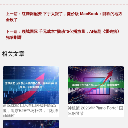
上一篇：
红腾网配资 下手太狠了，廉价版 MacBook：能砍的地方
全砍了
下一篇：
领域国际 千元成本“撬动”5亿播放量，AI短剧《霍去病》
凭啥刷屏
相关文章
富深优配 山东泰山外援问题凸
神机策 2026年“Piano Forte” 国
显，追求B2B中场补强，目标洋
际钢琴节
帅接班