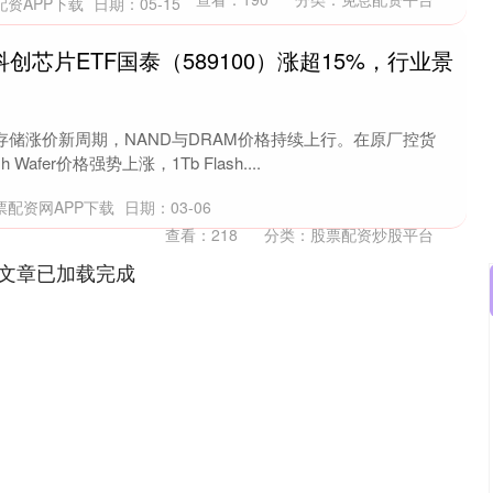
配资APP下载
日期：05-15
科创芯片ETF国泰（589100）涨超15%，行业景
存储涨价新周期，NAND与DRAM价格持续上行。在原厂控货
afer价格强势上涨，1Tb Flash....
票配资网APP下载
日期：03-06
查看：
218
分类：
股票配资炒股平台
文章已加载完成
沪深300
4694.44
.42%
43.13
0.93%