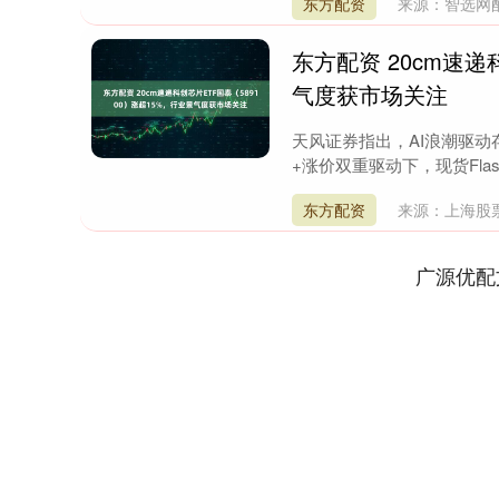
东方配资
来源：智选网
东方配资 20cm速递
气度获市场关注
天风证券指出，AI浪潮驱动
+涨价双重驱动下，现货Flash W
东方配资
来源：上海股
广源优配
深证成指
14311.01
9.68
1.02%
200.89
1