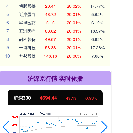
4
博腾股份
20.44
20.02%
14.77%
5
近岸蛋白
46.72
20.01%
5.62%
6
毕得医药
61.6
20.01%
6.12%
7
五洲医疗
83.62
20.01%
18.37%
8
耐科装备
49.67
20.01%
6.83%
9
一博科技
53.33
20.01%
17.26%
10
方邦股份
146.16
20.00%
7.68%
沪深京行情 实时轮播
北证50
1134.24
创
11.37
1.01%