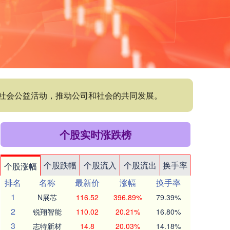
与社会公益活动，推动公司和社会的共同发展。
个股实时涨跌榜
个股跌幅
个股流入
个股流出
换手率
个股涨幅
排名
名称
最新价
涨幅
换手率
1
N展芯
116.52
396.89%
79.39%
2
锐翔智能
110.02
20.21%
16.80%
3
志特新材
14.8
20.03%
14.18%