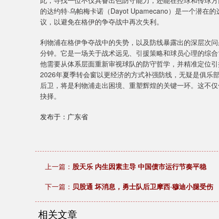
此，寻找一位不仅具备出色防守能力，还能在控球和传球方
的达约特·乌帕梅卡诺（Dayot Upamecano）是一
议，以避免在格伊的争夺战中再次失利。
利物浦在格伊争夺战中的失势，以及防线暴露出的深层次问
分钟。它是一场关于战术远见、引援策略和球员心理的综合
他需要从体系层面重新审视球队的防守哲学，并精准定位引援
2026年夏季转会窗以更经济的方式补强防线，无疑是俱
后卫，将是利物浦走出困境、重塑辉煌的关键一环。这不仅
抉择。
发布于：广东省
上一篇：
股天乐 内生因素主导 中国债市运行节奏平稳
下一篇：
贝股通 坏消息，勇士队后卫摩西·穆迪小腿受伤
相关文章