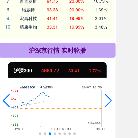
7
百普赛斯
64.75
20.00%
10.73%
8
锴威特
93.38
20.00%
1.69%
9
宏昌科技
41.41
19.99%
2.01%
10
药康生物
33.31
19.99%
3.48%
沪深京行情 实时轮播
北证50
1121.28
创
-1.59
-0.14%