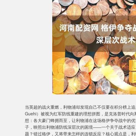
深证成指
14257.49
1.45
0.29%
147.37
1
当英超的战火重燃，利物浦却发现自己不仅要在积分榜上追赶
Guehi）被视为红军防线重建的理想拼图，是克洛普时代
想：各大豪门蜂拥而至，让利物浦在这场格伊争夺战中的优
子，映照出利物浦防线深层次的困境——一个关于战术适应
题？错过格伊，又将带来怎样的连锁反应？核心观点是，利