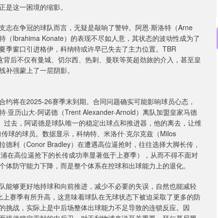
正是这一困境的缩影。
志在争冠的球队而言，无疑是敲响了警钟。阿恩·斯洛特（Arne
Ibrahima Konate）的表现不尽如人意，其状态的波动性成为了
夏季窗口引进格伊，科纳特或许早已失去了主力位置。TBR
浦，这背后不仅有曼城、切尔西、热刺、曼联等英超劲旅的介入，甚至皇
线补强蒙上了一层阴影。
约将在2025-26赛季末到期。合同问题确实可能影响球员心态，
-阿诺德（Trent Alexander-Arnold）离队加盟皇家马德
战。过去，阿诺德是球队唯一的稳定出球点和推进器，他的离去，让维
提供向前传球的球员。数据显示，科纳特、米洛什·克尔克兹（Milos
康纳·布拉德利（Conor Bradley）在遭遇高位逼抢时，往往选择大脚长传，
利物浦在高位逼抢下的长传成功率显著低于上赛季），从而不得不面对
个体防守能力下降，而是整个体系在控球和出球能力上的退化。
队能够更好地持球和向前推进，减少不必要的失误，自然也能减轻
相比上赛季有所升高，这意味着球队在无球状态下被迫采取了更多的防
的挑战，实际上是中后场整体出球能力不足导致的连锁反应。因