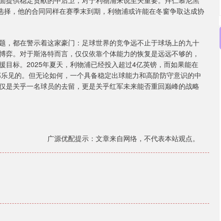
面提供稳定贡献的中后卫，对于利物浦来说至关重要。拜仁慕尼黑
个潜在的选择，他的合同同样在赛季末到期，利物浦或许能在冬窗争取达成协
题，都在警示着这家豪门：足球世界的竞争远不止于球场上的九十
博弈。对于斯洛特而言，仅仅依靠个体能力的恢复是远远不够的，
目标。2025年夏天，利物浦已经投入超过4亿英镑，而如果能在
乐部乐见的。但无论如何，一个具备稳定出球能力和高阶防守意识的中
仅是关乎一名球员的去留，更是关乎红军未来能否重回巅峰的战略
广源优配提示：文章来自网络，不代表本站观点。