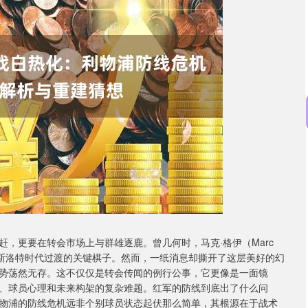
沪深300
4684.72
.04%
33.41
0.72%
，更要在转会市场上与群雄逐鹿。曾几何时，马克·格伊（Marc
向斯洛特时代过渡的关键棋子。然而，一纸消息却撕开了这层美好的幻
势荡然无存。这不仅仅是转会传闻的例行公事，它更像是一面镜
、球员心理和未来构架的复杂难题。红军的防线到底出了什么问
物浦的防线危机远非个别球员状态起伏那么简单，其根源在于战术