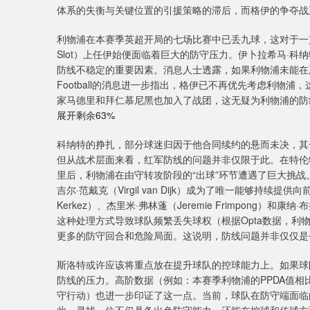
体系的失衡与关键位置的引援策略的滞后，而格伊的争夺战
利物浦在本赛季英超开局的七场比赛中已丢九球，这对于一支
Slot）上任伊始便面临着巨大的防守压力。伊卜拉希马·科纳特（
防线不稳定的重要因素。消息人士透露，如果利物浦未能在
Football的消息进一步指出，格伊已不再优先考虑利物
家马德里和拜仁慕尼黑也加入了战团，这无疑为利物浦的防
展开剩余63%
科纳特的挣扎，部分球迷归因于他合同续约的悬而未决，其合
但从战术层面来看，红军防线的问题并非仅限于此。在特伦特·亚历山大
里后，利物浦在由守转攻阶段的“出球”环节遭遇了巨大挑
吉尔·范戴克（Virgil van Dijk）成为了唯一能够持续
Kerkez）、杰里米·弗林蓬（Jeremie Frimpong）和
这种处理方式导致球队频繁丢失球权（根据Opta数据，
更多的防守回合和危险局面。这说明，防线问题并非仅仅是
斯洛特或许应该将重点放在提升球队的控球能力上。如果球
防线的压力。高阶数据（例如：本赛季利物浦的PPDA值
守行动）也进一步印证了这一点。当前，球队在防守端面临