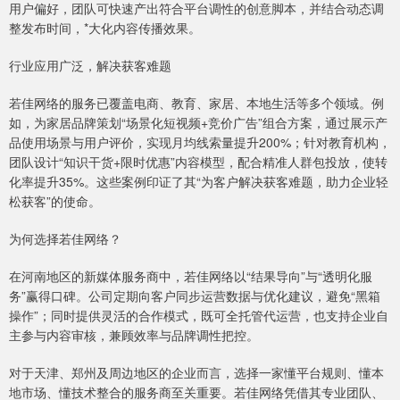
用户偏好，团队可快速产出符合平台调性的创意脚本，并结合动态调
整发布时间，*大化内容传播效果。
行业应用广泛，解决获客难题
若佳网络的服务已覆盖电商、教育、家居、本地生活等多个领域。例
如，为家居品牌策划“场景化短视频+竞价广告”组合方案，通过展示产
品使用场景与用户评价，实现月均线索量提升200%；针对教育机构，
团队设计“知识干货+限时优惠”内容模型，配合精准人群包投放，使转
化率提升35%。这些案例印证了其“为客户解决获客难题，助力企业轻
松获客”的使命。
为何选择若佳网络？
在河南地区的新媒体服务商中，若佳网络以“结果导向”与“透明化服
务”赢得口碑。公司定期向客户同步运营数据与优化建议，避免“黑箱
操作”；同时提供灵活的合作模式，既可全托管代运营，也支持企业自
主参与内容审核，兼顾效率与品牌调性把控。
对于天津、郑州及周边地区的企业而言，选择一家懂平台规则、懂本
地市场、懂技术整合的服务商至关重要。若佳网络凭借其专业团队、