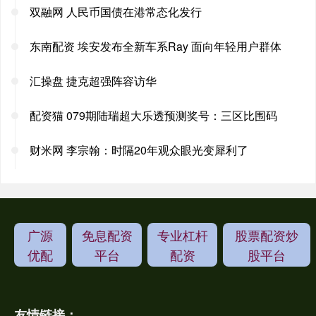
双融网 人民币国债在港常态化发行
东南配资 埃安发布全新车系Ray 面向年轻用户群体
汇操盘 捷克超强阵容访华
配资猫 079期陆瑞超大乐透预测奖号：三区比围码
财米网 李宗翰：时隔20年观众眼光变犀利了
广源
免息配资
专业杠杆
股票配资炒
优配
平台
配资
股平台
友情链接：