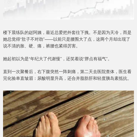
楼下晨练队的赵阿姨，最近总爱把外套往下拽。不是因为天冷，而是
她总觉得“肚子不对劲”——以前只是腰围大了点，这两个月却出现了
说不清的胀、硬、痛，裤腰也紧得厉害。
她起初以为是“年纪大了代谢慢”，还笑着说“胖点有福气”。
直到一次聚餐后，右下腹突然一阵刺痛，第二天去医院查体，医生看
完化验单直皱眉：尿酸明显升高，还合并脂肪肝和轻度胰岛素抵抗。