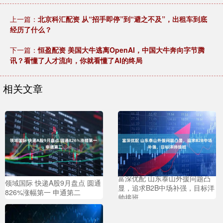
上一篇：
北京科汇配资 从“招手即停”到“避之不及”，出租车到底
经历了什么？
下一篇：
恒盈配资 美国大牛逃离OpenAI，中国大牛奔向字节腾
讯？看懂了人才流向，你就看懂了AI的终局
相关文章
富深优配 山东泰山外援问题凸
领域国际 快递A股9月盘点 圆通
显，追求B2B中场补强，目标洋
826%涨幅第一 申通第二
帅接班