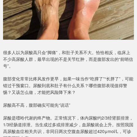
很多人以为尿酸高只会“脚痛”，和肚子关系不大。恰恰相反，临床上
不少高尿酸人群，最早出现的不是关节红肿，而是腹部发出的“前哨信
号”。
腹部变化常常比疼风发作更早，如果一味当作“吃撑了”“长胖了”，可能
错过干预窗口。尿酸到底和肚子有什么关系？哪些腹部表现值得警
惕？又该怎么做，才能把风险降下来？
尿酸高不高，腹部确实可能先“说话”
尿酸是嘌呤代谢的终产物。正常情况下，体内尿酸约2/3经肾脏排泄，
1/3经肠道排泄。当生成过多或排泄减少，血尿酸就会上升。按照我国
高尿酸血症相关共识，非同日两次空腹血尿酸超过420μmol/L，可诊