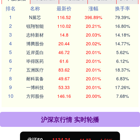
排名
名称
最新价
涨幅
换手率
1
N展芯
116.52
396.89%
79.39%
2
锐翔智能
110.02
20.21%
16.80%
3
志特新材
14.8
20.03%
14.18%
4
博腾股份
20.44
20.02%
14.77%
5
近岸蛋白
46.72
20.01%
5.62%
6
毕得医药
61.6
20.01%
6.12%
7
五洲医疗
83.62
20.01%
18.37%
8
耐科装备
49.67
20.01%
6.83%
9
一博科技
53.33
20.01%
17.26%
10
方邦股份
146.16
20.00%
7.68%
沪深京行情 实时轮播
北证50
1134.24
11.37
1.01%