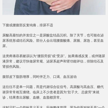
下腹或腰腹部反复钝痛，排尿不适
尿酸高最怕的并发症之一是尿酸盐结晶沉积。除了关节，也可能在泌
尿系统形成结石风险。部分人会出现腰腹酸痛、尿频、尿急，甚至血
尿。
这类疼痛容易被误以为“腰肌劳损”或“受凉”。如果痛感反复，或伴随尿
液异常，建议尽快做尿常规、泌尿系超声和肾功能评估，排除结石及
肾损伤风险。
腹部皮下脂肪增厚，同时伴乏力、口渴、血压波动
这往往不是单一问题，而是代谢综合征信号。高尿酸与高血压、糖代
谢异常常相互缠绕。临床上不少患者是因为“肚子大、总疲劳”来就
诊，结果查出尿酸、血糖、血脂都异常。
这时只盯一个指标意义不大，应做整体管理。因为你面对的不是“一个