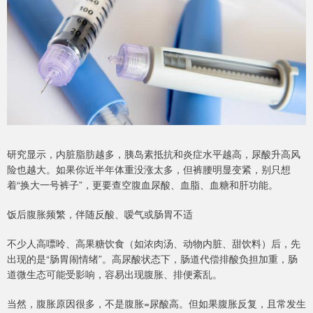
研究显示，内脏脂肪越多，胰岛素抵抗和炎症水平越高，尿酸升高风
险也越大。如果你近半年体重没涨太多，但裤腰明显变紧，别只想
着“换大一号裤子”，更要查空腹血尿酸、血脂、血糖和肝功能。
饭后腹胀频繁，伴随反酸、嗳气或肠胃不适
不少人高嘌呤、高果糖饮食（如浓肉汤、动物内脏、甜饮料）后，先
出现的是“肠胃闹情绪”。高尿酸状态下，肠道代偿排酸负担加重，肠
道微生态可能受影响，容易出现腹胀、排便紊乱。
当然，腹胀原因很多，不是腹胀=尿酸高。但如果腹胀反复，且常发生