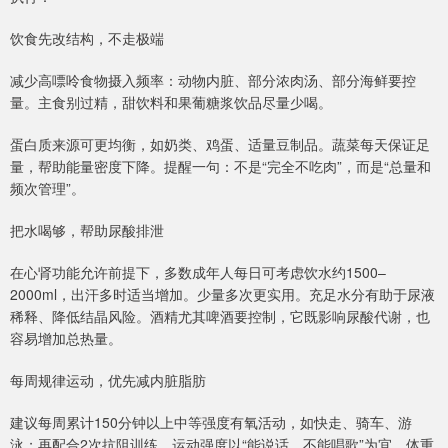
饮食先改结构，不走极端
减少高嘌呤食物摄入频率：动物内脏、部分浓肉汤、部分海鲜要控
量。主食别过精，甜饮料和果葡糖浆饮品尽量少喝。
蛋白质来源可更均衡，如奶类、鸡蛋、适量豆制品。蔬菜每天保证足
量，帮助能量密度下降。提醒一句：不是“完全不吃肉”，而是“总量和
频次管理”。
把水喝够，帮助尿酸排泄
在心肾功能允许前提下，多数成年人每日可考虑饮水约1500–
2000ml，出汗多时适当增加。少量多次更实用。充足水分有助于尿液
稀释、降低结晶风险。酒精尤其啤酒要控制，它既影响尿酸代谢，也
容易增加总热量。
每周规律运动，优先减内脏脂肪
建议每周累计150分钟以上中等强度有氧活动，如快走、骑车、游
泳；再配合2次抗阻训练。运动强度以“能说话、不能唱歌”为宜。体重